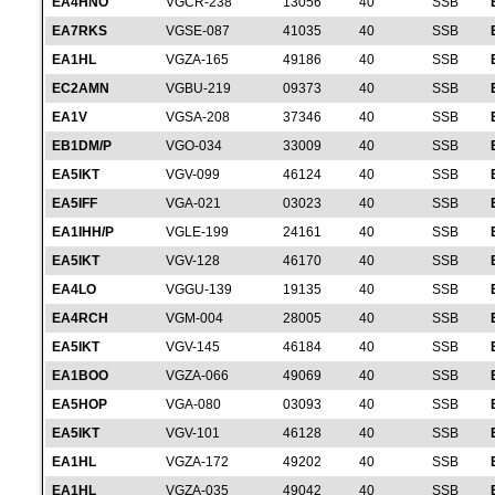
EA4HNO
VGCR-238
13056
40
SSB
EA7RKS
VGSE-087
41035
40
SSB
EA1HL
VGZA-165
49186
40
SSB
EC2AMN
VGBU-219
09373
40
SSB
EA1V
VGSA-208
37346
40
SSB
EB1DM/P
VGO-034
33009
40
SSB
EA5IKT
VGV-099
46124
40
SSB
EA5IFF
VGA-021
03023
40
SSB
EA1IHH/P
VGLE-199
24161
40
SSB
EA5IKT
VGV-128
46170
40
SSB
EA4LO
VGGU-139
19135
40
SSB
EA4RCH
VGM-004
28005
40
SSB
EA5IKT
VGV-145
46184
40
SSB
EA1BOO
VGZA-066
49069
40
SSB
EA5HOP
VGA-080
03093
40
SSB
EA5IKT
VGV-101
46128
40
SSB
EA1HL
VGZA-172
49202
40
SSB
EA1HL
VGZA-035
49042
40
SSB