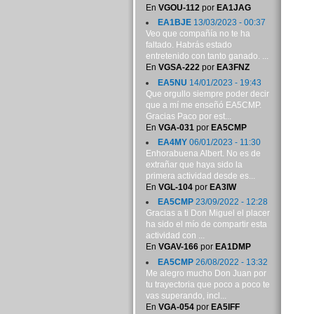
En
VGOU-112
por
EA1JAG
EA1BJE
13/03/2023 - 00:37
Veo que compañía no te ha
faltado. Habrás estado
entretenido con tanto ganado. ...
En
VGSA-222
por
EA3FNZ
EA5NU
14/01/2023 - 19:43
Que orgullo siempre poder decir
que a mí me enseñó EA5CMP.
Gracias Paco por est...
En
VGA-031
por
EA5CMP
EA4MY
06/01/2023 - 11:30
Enhorabuena Albert. No es de
extrañar que haya sido la
primera actividad desde es...
En
VGL-104
por
EA3IW
EA5CMP
23/09/2022 - 12:28
Gracias a ti Don Miguel el placer
ha sido el mío de compartir esta
actividad con ...
En
VGAV-166
por
EA1DMP
EA5CMP
26/08/2022 - 13:32
Me alegro mucho Don Juan por
tu trayectoria que poco a poco te
vas superando, incl...
En
VGA-054
por
EA5IFF