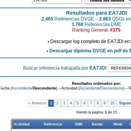
Resultados para EA7JDI
2.465
Referencias DVGE –
2.863
QSOs enc
1.768
Referencias DME
Ranking General:
#375
Descargar log completo de EA7JDI en
Descargar diploma DVGE en pdf de
Buscar referencia trabajada por
EA7JDI
:
Resultados ordenados por:
Fecha (
Ascendente
/
Descendente
) – Actividad (
Ascendente
/
Descendente
) – 
< Anterior
1
2
3
4
5
6
7
8
9
10
Siguie
Viendo la pagina:
1
de 15
Actividad
Referencia
DME
Banda
Modo