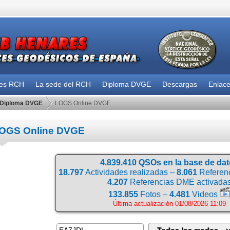
des RCH
La sede del RCH
Diploma DVGE
Descargas
Enlac
Diploma DVGE
LOGS Online DVGE
OGS Online DVGE
4.839.410 QSOs en la base de da
18.797
Actividades realizadas –
8.061
Referenc
4.207
Referencias DME activada
133.855
Fotos –
4.481
Videos
Última actualización 01/08/2026 11:09