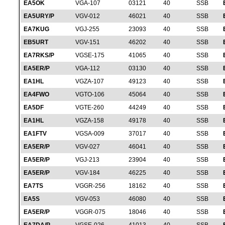
EA5OK
VGA-107
03121
40
SSB
EA5URY/P
VGV-012
46021
40
SSB
EA7KUG
VGJ-255
23093
40
SSB
EB5URT
VGV-151
46202
40
SSB
EA7RKS/P
VGSE-175
41065
40
SSB
EA5ER/P
VGA-112
03130
40
SSB
EA1HL
VGZA-107
49123
40
SSB
EA4FWO
VGTO-106
45064
40
SSB
EA5DF
VGTE-260
44249
40
SSB
EA1HL
VGZA-158
49178
40
SSB
EA1FTV
VGSA-009
37017
40
SSB
EA5ER/P
VGV-027
46041
40
SSB
EA5ER/P
VGJ-213
23904
40
SSB
EA5ER/P
VGV-184
46225
40
SSB
EA7TS
VGGR-256
18162
40
SSB
EA5S
VGV-053
46080
40
SSB
EA5ER/P
VGGR-075
18046
40
SSB