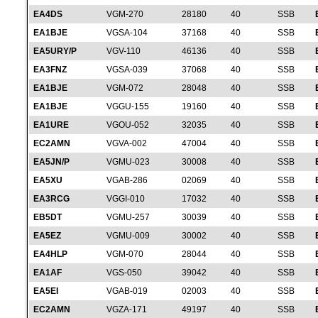
EA4DS
VGM-270
28180
40
SSB
EA1BJE
VGSA-104
37168
40
SSB
EA5URY/P
VGV-110
46136
40
SSB
EA3FNZ
VGSA-039
37068
40
SSB
EA1BJE
VGM-072
28048
40
SSB
EA1BJE
VGGU-155
19160
40
SSB
EA1URE
VGOU-052
32035
40
SSB
EC2AMN
VGVA-002
47004
40
SSB
EA5JN/P
VGMU-023
30008
40
SSB
EA5XU
VGAB-286
02069
40
SSB
EA3RCG
VGGI-010
17032
40
SSB
EB5DT
VGMU-257
30039
40
SSB
EA5EZ
VGMU-009
30002
40
SSB
EA4HLP
VGM-070
28044
40
SSB
EA1AF
VGS-050
39042
40
SSB
EA5EI
VGAB-019
02003
40
SSB
EC2AMN
VGZA-171
49197
40
SSB