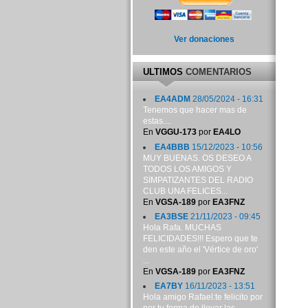
Ver donaciones
ULTIMOS
COMENTARIOS
EA4ADM
28/05/2024 - 16:31
Tenemos que hacer mas de
estas....
En
VGGU-173
por
EA4LO
EA4BBB
15/12/2023 - 10:56
MUY BUENAS. OS DESEO A
TODOS LOS AMIGOS Y
SIMPATIZANTES DEL RADIO
CLUB UNA FELICES...
En
VGSA-189
por
EA3FNZ
EA3BSE
21/11/2023 - 09:45
Hola Rafa. MUCHAS
FELICIDADES!!! Espero que te
den este año el 'Vértice de oro'
...
En
VGSA-189
por
EA3FNZ
EA7BY
16/11/2023 - 13:51
Hola amigo Rafael:te felicito por