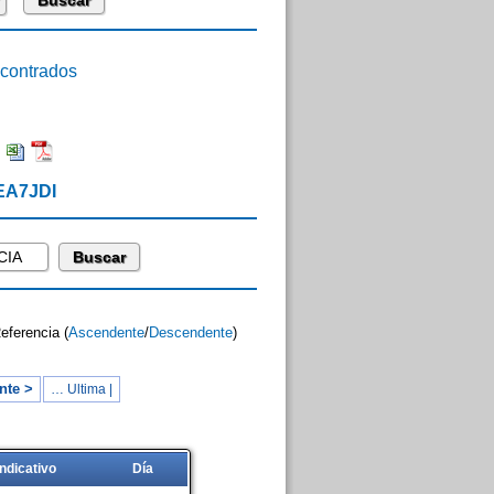
ontrados
:
 EA7JDI
Referencia (
Ascendente
/
Descendente
)
nte >
… Ultima |
Indicativo
Día