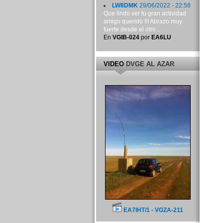
LW8DMK
29/06/2022 - 22:58
Que lindo ver tu gran actividad
amigo querido !!! Abrazo muy
fuerte desde el otro...
En
VGIB-024
por
EA6LU
VIDEO
DVGE AL AZAR
EA7IHT/1 - VGZA-211