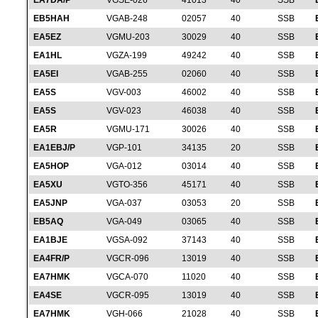
EA7DA/P
VGSE-026
41013
40
SSB
EB5HAH
VGAB-248
02057
40
SSB
EA5EZ
VGMU-203
30029
40
SSB
EA1HL
VGZA-199
49242
40
SSB
EA5EI
VGAB-255
02060
40
SSB
EA5S
VGV-003
46002
40
SSB
EA5S
VGV-023
46038
40
SSB
EA5R
VGMU-171
30026
40
SSB
EA1EBJ/P
VGP-101
34135
20
SSB
EA5HOP
VGA-012
03014
40
SSB
EA5XU
VGTO-356
45171
40
SSB
EA5JNP
VGA-037
03053
20
SSB
EB5AQ
VGA-049
03065
40
SSB
EA1BJE
VGSA-092
37143
40
SSB
EA4FR/P
VGCR-096
13019
40
SSB
EA7HMK
VGCA-070
11020
40
SSB
EA4SE
VGCR-095
13019
40
SSB
EA7HMK
VGH-066
21028
40
SSB