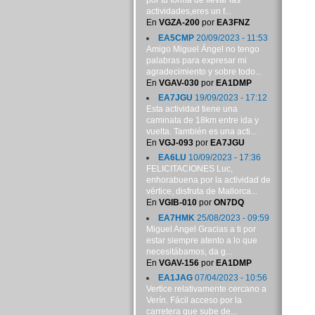
por tu forma de llevar las
actividades,eres un f...
En
VGZA-200
por
EA3FNZ
EA5CMP
20/09/2023 - 11:53
Amigo Miguel Ángel no tengo
palabras para expresar mi
agradecimiento y sobre todo...
En
VGAV-030
por
EA1DMP
EA7JGU
19/09/2023 - 17:12
Esta actividad tiene una
caminata de 18km entre ida y
vuelta. También es una acti...
En
VGJ-093
por
EA7JGU
EA6LU
10/09/2023 - 17:36
FELICITACIONES Luc,
enhorabuena por la actividad de
vértice, disfruta de Mallorca...
En
VGIB-010
por
ON7DQ
EA7HMK
25/08/2023 - 09:59
Miguel Angel Gracias a ti por
estar siempre atento a lo que
necesitábamos, da g...
En
VGAV-156
por
EA1DMP
EA1JAG
07/04/2023 - 10:56
Vertice relativamente cercano a
Verín. Fácil acceso por la
carretera que sube de...