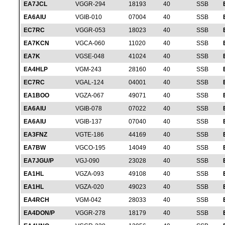
EA7JCL
VGGR-294
18193
40
SSB
EA6AIU
VGIB-010
07004
40
SSB
EC7RC
VGGR-053
18023
40
SSB
EA7KCN
VGCA-060
11020
40
SSB
EA7K
VGSE-048
41024
40
SSB
EA4HLP
VGM-243
28160
40
SSB
EC7RC
VGAL-124
04001
40
SSB
EA1BOO
VGZA-067
49071
40
SSB
EA6AIU
VGIB-078
07022
40
SSB
EA6AIU
VGIB-137
07040
40
SSB
EA3FNZ
VGTE-186
44169
40
SSB
EA7BW
VGCO-195
14049
40
SSB
EA7JGU/P
VGJ-090
23028
40
SSB
EA1HL
VGZA-093
49108
40
SSB
EA1HL
VGZA-020
49023
40
SSB
EA4RCH
VGM-042
28033
40
SSB
EA4DON/P
VGGR-278
18179
40
SSB