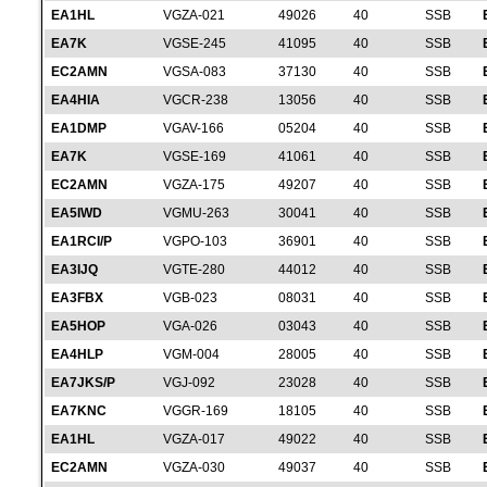
EA1HL
VGZA-021
49026
40
SSB
EA7K
VGSE-245
41095
40
SSB
EC2AMN
VGSA-083
37130
40
SSB
EA4HIA
VGCR-238
13056
40
SSB
EA1DMP
VGAV-166
05204
40
SSB
EA7K
VGSE-169
41061
40
SSB
EC2AMN
VGZA-175
49207
40
SSB
EA5IWD
VGMU-263
30041
40
SSB
EA1RCI/P
VGPO-103
36901
40
SSB
EA3IJQ
VGTE-280
44012
40
SSB
EA3FBX
VGB-023
08031
40
SSB
EA5HOP
VGA-026
03043
40
SSB
EA4HLP
VGM-004
28005
40
SSB
EA7JKS/P
VGJ-092
23028
40
SSB
EA7KNC
VGGR-169
18105
40
SSB
EA1HL
VGZA-017
49022
40
SSB
EC2AMN
VGZA-030
49037
40
SSB