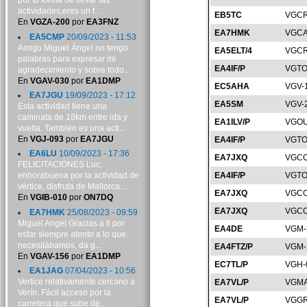
por tu forma de llevar las
actividades,eres un f...
EB5TC
VGCR
En
VGZA-200
por
EA3FNZ
EA7HMK
VGCA
EA5CMP
20/09/2023 - 11:53
Amigo Miguel Ángel no tengo
EA5ELT/4
VGCR
palabras para expresar mi
EA4IF/P
VGTO
agradecimiento y sobre todo...
En
VGAV-030
por
EA1DMP
EC5AHA
VGV-
EA7JGU
19/09/2023 - 17:12
EA5SM
VGV-
Esta actividad tiene una
caminata de 18km entre ida y
EA1ILV/P
VGOU
vuelta. También es una acti...
En
VGJ-093
por
EA7JGU
EA4IF/P
VGTO
EA6LU
10/09/2023 - 17:36
EA7JXQ
VGCO
FELICITACIONES Luc,
EA4IF/P
VGTO
enhorabuena por la actividad de
vértice, disfruta de Mallorca...
EA7JXQ
VGCO
En
VGIB-010
por
ON7DQ
EA7JXQ
VGCO
EA7HMK
25/08/2023 - 09:59
Miguel Angel Gracias a ti por
EA4DE
VGM-
estar siempre atento a lo que
necesitábamos, da g...
EA4FTZ/P
VGM-
En
VGAV-156
por
EA1DMP
EC7TL/P
VGH-
EA1JAG
07/04/2023 - 10:56
Vertice relativamente cercano a
EA7VL/P
VGMA
Verín. Fácil acceso por la
EA7VL/P
VGGR
carretera que sube de...