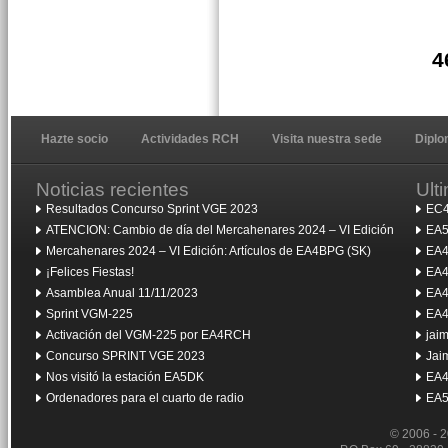
4
Hazte socio
Actividades RCH
Visita nuestra sede
Dipl
Noticias recientes
Ult
Resultados Concurso Sprint VGE 2023
EC4
ATENCION: Cambio de día del Mercahenares 2024 – VI Edición
EA5
Mercahenares 2024 – VI Edición: Artículos de EA4BPG (SK)
EA4
¡Felices Fiestas!
EA4
Asamblea Anual 11/11/2023
EA4
Sprint VGM-225
EA4
Activación del VGM-225 por EA4RCH
jai
Concurso SPRINT VGE 2023
Jai
Nos visitó la estación EA5DK
EA4
Ordenadores para el cuarto de radio
EA5
© 2006 - 