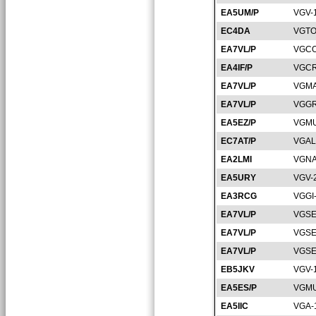
EA5UM/P
VGV-
EC4DA
VGTO
EA7VL/P
VGCO
EA4IF/P
VGCR
EA7VL/P
VGMA
EA7VL/P
VGGR
EA5EZ/P
VGMU
EC7AT/P
VGAL
EA2LMI
VGNA
EA5URY
VGV-
EA3RCG
VGGI
EA7VL/P
VGSE
EA7VL/P
VGSE
EA7VL/P
VGSE
EB5JKV
VGV-
EA5ES/P
VGMU
EA5IIC
VGA-