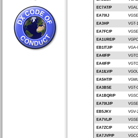
EC7AT/P
VGAL
EA7IXJ
VGSE
EA3HP
VGT-
EA7FC/P
VGSE
EA1URE/P
VGPO
EB1ITJ/P
VGA-
EA4IF/P
VGTO
EA4IF/P
VGTO
EA1ILV/P
VGOU
EA5HT/P
VGMU
EA3BSE
VGT-
EA1BQR/P
VGSO
EA7IXJ/P
VGSE
EB5JKV
VGV-
EA7VL/P
VGSE
EA7ZC/P
VGCO
EA7JVP/P
VGCO