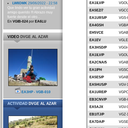
EA1ILV/P
VGOU
LW8DMK
29/06/2022 - 22:58
Que lindo ver tu gran actividad
EA5EZ/7
VGCO
amigo querido !!! Abrazo muy
fuerte desde el otro...
EA1URS/P
VGS-
En
VGIB-024
por
EA6LU
EA4GSH
VGBA
EH5VCE
VGAB
VIDEO
DVGE AL AZAR
EA1EV
VGLE
EA3HSD/P
VGGI
EA1ILV/P
VGOU
EA2CNA/5
VGAB
EA1IPH
VGSO
EA5ES/P
VGAB
EA5HUS/P
VGV-
EA3HP - VGB-010
EA1URE/P
VGPO
EB3CNV/P
VGB-
ACTIVIDAD
DVGE AL AZAR
EA5AJX
VGV-
EB1ITJ/P
VGZ-
EA7DA/P
VGSE