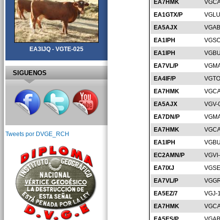
EA7HMK
VGCA
EA1GTX/P
VGLU
EA5AJX
VGAB
EA1IPH
VGSO
EA3IJQ - VGTE-025
EA1IPH
VGBU
EA7VL/P
VGMA
SIGUENOS
EA4IF/P
VGTO
EA7HMK
VGCA
EA5AJX
VGV-
EA7DN/P
VGMA
EA7HMK
VGCA
Tweets por DVGE_RCH
EA1IPH
VGBU
EC2AMN/P
VGVI
EA7IXJ
VGSE
EA7VL/P
VGGR
EA5EZ/7
VGJ-
EA7HMK
VGCA
EA5ES/P
VGAB