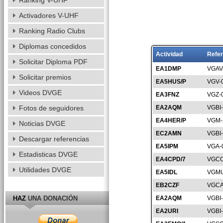
Ranking V-UHF
Activadores V-UHF
Ranking Radio Clubs
Diplomas concedidos
Actividad
Refer
Solicitar Diploma PDF
EA1DMP
VGAV
Solicitar premios
EA5HUS/P
VGV-
Videos DVGE
EA3FNZ
VGZ-
Fotos de seguidores
EA2AQM
VGBI
EA4HER/P
VGM-
Noticias DVGE
EC2AMN
VGBI
Descargar referencias
EA5IPM
VGA-
Estadisticas DVGE
EA4CPD/7
VGCO
Utilidades DVGE
EA5IDL
VGMU
EB2CZF
VGCA
HAZ
UNA DONACIÓN
EA2AQM
VGBI
EA2URI
VGBI