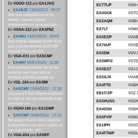
En
VGOU-112
por
EA1JAG
EC7TL/P
VGH-
EA1BJE
13/03/2023 - 00:37
EA4GOX
VGTO
Veo que compañía no te ha
faltado. Habrás estado
EA2AQM
VGBI
entretenido con tanto ganado. ...
EA7LT
VGMA
En
VGSA-222
por
EA3FNZ
EA5NU
14/01/2023 - 19:43
EA5EZ/P
VGAB
Que orgullo siempre poder decir
EA7IA/P
VGSE
que a mí me enseñó EA5CMP.
Gracias Paco por est...
EA5EM
VGV-
En
VGA-031
por
EA5CMP
EA5WP/2
VGTE
EA4MY
06/01/2023 - 11:30
Enhorabuena Albert. No es de
EA5EZ/7
VGJ-
extrañar que haya sido la
EA5AJX
VGAB
primera actividad desde es...
En
VGL-104
por
EA3IW
EA4FTD
VGBA
EA5CMP
23/09/2022 - 12:28
EB1ITJ/P
VGZ-
Gracias a ti Don Miguel el placer
ha sido el mío de compartir esta
EA5HUS/1
VGSA
actividad con ...
En
VGAV-166
por
EA1DMP
EA4GSH
VGBA
EA5CMP
26/08/2022 - 13:32
EA5FV/P
VGMU
Me alegro mucho Don Juan por
tu trayectoria que poco a poco te
EA1IPH
VGSG
vas superando, incl...
EA4FTN/P
VGGU
En
VGA-054
por
EA5IFF