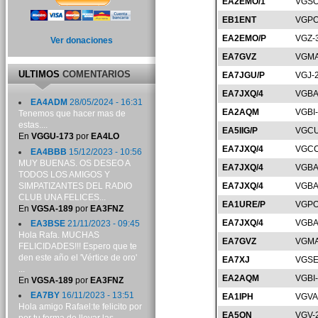
EA2EMO/1
VGSO
EB1ENT
VGPO
EA2EMO/P
VGZ-
Ver donaciones
EA7GVZ
VGMA
ULTIMOS
COMENTARIOS
EA7JGU/P
VGJ-
EA7JXQ/4
VGBA
EA4ADM
28/05/2024 - 16:31
EA2AQM
VGBI
Tenemos que hacer mas de
estas....
EA5IIG/P
VGCU
En
VGGU-173
por
EA4LO
EA7JXQ/4
VGCC
EA4BBB
15/12/2023 - 10:56
MUY BUENAS. OS DESEO A
EA7JXQ/4
VGBA
TODOS LOS AMIGOS Y
SIMPATIZANTES DEL RADIO
EA7JXQ/4
VGBA
CLUB UNA FELICES...
EA1URE/P
VGPO
En
VGSA-189
por
EA3FNZ
EA7JXQ/4
VGBA
EA3BSE
21/11/2023 - 09:45
Hola Rafa. MUCHAS
EA7GVZ
VGMA
FELICIDADES!!! Espero que te
den este año el 'Vértice de oro'
EA7XJ
VGSE
...
EA2AQM
VGBI
En
VGSA-189
por
EA3FNZ
EA7BY
16/11/2023 - 13:51
EA1IPH
VGVA
Hola amigo Rafael:te felicito por
EA5ON
VGV-