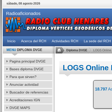
sábado, 08 agosto 2026
Radioaficionados
Inicio
Acerca del RCH
Actividades RCH
La sede del RCH
MENU
DIPLOMA DVGE
Diploma DVGE
LOGS Online
Pagina principal DVGE
LOGS Online
Bases diploma DVGE
Para que sirven?
Anunciar actividad
18.797
Ac
Buscador de referencias
Acreditaciones IGN
DVGE MAPS