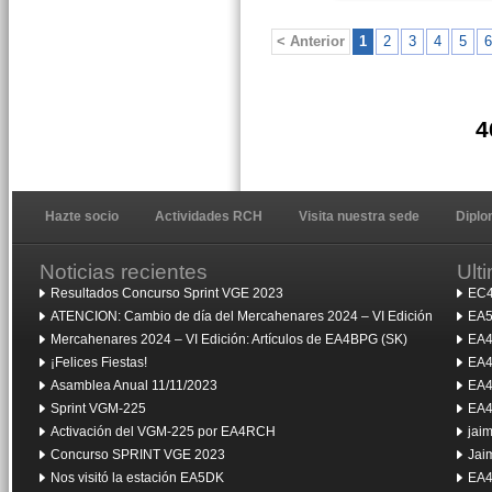
< Anterior
1
2
3
4
5
6
4
Hazte socio
Actividades RCH
Visita nuestra sede
Dipl
Noticias recientes
Ult
Resultados Concurso Sprint VGE 2023
EC4
ATENCION: Cambio de día del Mercahenares 2024 – VI Edición
EA5
Mercahenares 2024 – VI Edición: Artículos de EA4BPG (SK)
EA4
¡Felices Fiestas!
EA4
Asamblea Anual 11/11/2023
EA4
Sprint VGM-225
EA4
Activación del VGM-225 por EA4RCH
jai
Concurso SPRINT VGE 2023
Jai
Nos visitó la estación EA5DK
EA4