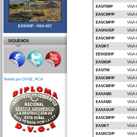
EA5ITW/P
VGA-
EA5CMP/P
VGA-
EA5CMP/P
VGA-
EA5HOP - VGA-007
EA5HUS/P
VGA-
EA5CMP/P
VGA-
SIGUENOS
EA5IKT
VGA-
EE5GEB/P
VGA-
EA5IIG/P
VGA-
EA5ITW
VGA-
EA5CMP/P
VGA-
Tweets por DVGE_RCH
EA5CMP/P
VGA-
EA5AMD
VGA-
EA5AMD
VGA-
EA5ASU/P
VGA-
EA5CMP/P
VGA-
EA5IKT
VGA-
EA5RCD/P
VGA-