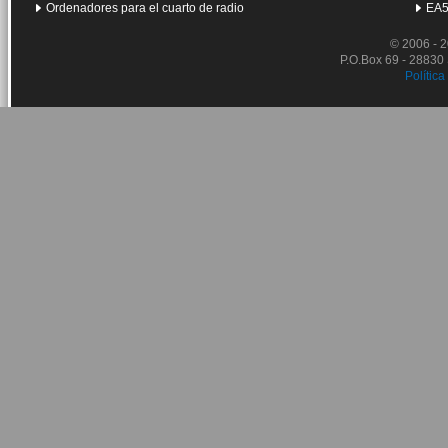
Ordenadores para el cuarto de radio
EA5
© 2006 - 
P.O.Box 69 - 28830
Política