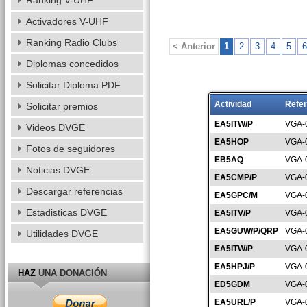
Ranking V-UHF
Activadores V-UHF
Ranking Radio Clubs
< Anterior
1
2
3
4
5
6
Diplomas concedidos
Solicitar Diploma PDF
Actividad
Refer
Solicitar premios
EA5ITW/P
VGA-
Videos DVGE
EA5HOP
VGA-
Fotos de seguidores
EB5AQ
VGA-
Noticias DVGE
EA5CMP/P
VGA-
Descargar referencias
EA5GPC/M
VGA-
Estadisticas DVGE
EA5ITV/P
VGA-
EA5GUW/P/QRP
VGA-
Utilidades DVGE
EA5ITW/P
VGA-
EA5HPJ/P
VGA-
HAZ
UNA DONACIÓN
ED5GDM
VGA-
EA5URL/P
VGA-