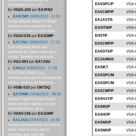
por tu forma de llevar las
EA5GPC/P
VGA-
actividades,eres un f...
En
VGZA-200
por
EA3FNZ
EA5CMP/P
VGA-
EA5CMP
20/09/2023 - 11:53
EA1AST/5
VGA-
Amigo Miguel Ángel no tengo
palabras para expresar mi
EA5ITW/P
VGA-
agradecimiento y sobre todo...
EH5TIF
VGA-
En
VGAV-030
por
EA1DMP
EA7JGU
19/09/2023 - 17:12
EA5CMP/P
VGA-
Esta actividad tiene una
EA5GTX/P
VGA-
caminata de 18km entre ida y
vuelta. También es una acti...
EC2AMN/5
VGA-
En
VGJ-093
por
EA7JGU
EA5IKT
VGA-
EA6LU
10/09/2023 - 17:36
FELICITACIONES Luc,
EA5GPC/M
VGA-
enhorabuena por la actividad de
vértice, disfruta de Mallorca...
EA5GPC/M
VGA-
En
VGIB-010
por
ON7DQ
EA5CMP/P
VGA-
EA7HMK
25/08/2023 - 09:59
EA5HJY/P
VGA-
Miguel Angel Gracias a ti por
estar siempre atento a lo que
EA5IIG/P
VGA-
necesitábamos, da g...
En
VGAV-156
por
EA1DMP
EA5HOP
VGA-
EA1JAG
07/04/2023 - 10:56
EA5NR/P
VGA-
Vertice relativamente cercano a
Verín. Fácil acceso por la
EA5NR/P
VGA-
carretera que sube de...