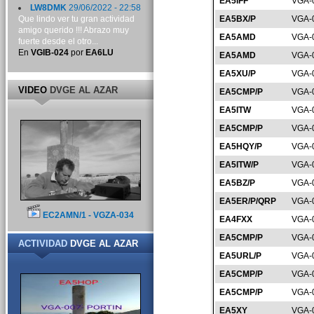
EA5IFF
VGA-
LW8DMK
29/06/2022 - 22:58
Que lindo ver tu gran actividad
EA5BX/P
VGA-
amigo querido !!! Abrazo muy
EA5AMD
VGA-
fuerte desde el otro...
En
VGIB-024
por
EA6LU
EA5AMD
VGA-
EA5XU/P
VGA-
VIDEO
DVGE AL AZAR
EA5CMP/P
VGA-
EA5ITW
VGA-
EA5CMP/P
VGA-
EA5HQY/P
VGA-
EA5ITW/P
VGA-
EA5BZ/P
VGA-
EA5ER/P/QRP
VGA-
EC2AMN/1 - VGZA-034
EA4FXX
VGA-
EA5CMP/P
VGA-
ACTIVIDAD
DVGE AL AZAR
EA5URL/P
VGA-
EA5CMP/P
VGA-
EA5CMP/P
VGA-
EA5XY
VGA-