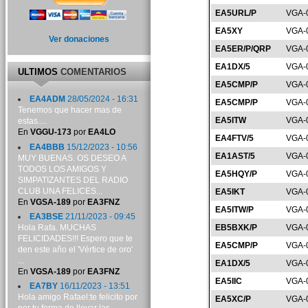
EA5URL/P
VGA-
EA5XY
VGA-
Ver donaciones
EA5ER/P/QRP
VGA-
EA1DX/5
VGA-
ULTIMOS
COMENTARIOS
EA5CMP/P
VGA-
EA4ADM
28/05/2024 - 16:31
EA5CMP/P
VGA-
Tenemos que hacer mas de
EA5ITW
VGA-
estas....
En
VGGU-173
por
EA4LO
EA4FTV/5
VGA-
EA4BBB
15/12/2023 - 10:56
EA1AST/5
VGA-
MUY BUENAS. OS DESEO A
TODOS LOS AMIGOS Y
EA5HQY/P
VGA-
SIMPATIZANTES DEL RADIO
CLUB UNA FELICES...
EA5IKT
VGA-
En
VGSA-189
por
EA3FNZ
EA5ITW/P
VGA-
EA3BSE
21/11/2023 - 09:45
Hola Rafa. MUCHAS
EB5BXK/P
VGA-
FELICIDADES!!! Espero que te
EA5CMP/P
VGA-
den este año el 'Vértice de oro'
...
EA1DX/5
VGA-
En
VGSA-189
por
EA3FNZ
EA5IIC
VGA-
EA7BY
16/11/2023 - 13:51
Hola amigo Rafael:te felicito por
EA5XC/P
VGA-