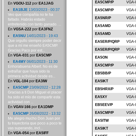
EA5CMP/P
VGA-
En
VGOU-112
por
EA1JAG
EA1BJE
13/03/2023 - 00:37
EA5CMP/P
VGA-
Veo que compañía no te ha
EA5NR/P
VGA-
faltado. Habrás estado
entretenido con tanto ganado. ...
EA5AMD
VGA-
En
VGSA-222
por
EA3FNZ
EA5AMD
VGA-
EA5NU
14/01/2023 - 19:43
Que orgullo siempre poder decir
EA5ER/P/QRP
VGA-
que a mí me enseñó EA5CMP.
EA5ER/P/QRP
VGA-
Gracias Paco por est...
En
VGA-031
por
EA5CMP
EA5ON
VGA-
EA4MY
06/01/2023 - 11:30
EA5CMP/P
VGA-
Enhorabuena Albert. No es de
extrañar que haya sido la
EB5BB/P
VGA-
primera actividad desde es...
En
VGL-104
por
EA3IW
EA5IKT
VGA-
EA5CMP
23/09/2022 - 12:28
EB5HRX/P
VGA-
Gracias a ti Don Miguel el placer
EA5XY
VGA-
ha sido el mío de compartir esta
actividad con ...
EB5EEV/P
VGA-
En
VGAV-166
por
EA1DMP
EA5CMP/P
VGA-
EA5CMP
26/08/2022 - 13:32
Me alegro mucho Don Juan por
EA5ITW
VGA-
tu trayectoria que poco a poco te
vas superando, incl...
EA5IKT
VGA-
En
VGA-054
por
EA5IFF