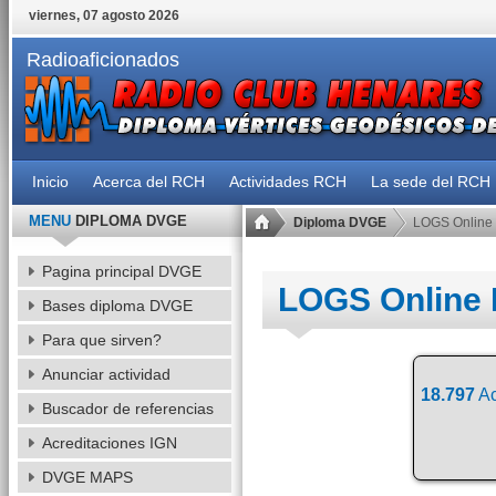
viernes, 07 agosto 2026
Radioaficionados
Inicio
Acerca del RCH
Actividades RCH
La sede del RCH
MENU
DIPLOMA DVGE
Diploma DVGE
LOGS Online
Pagina principal DVGE
LOGS Online
Bases diploma DVGE
Para que sirven?
Anunciar actividad
18.797
Ac
Buscador de referencias
Acreditaciones IGN
DVGE MAPS