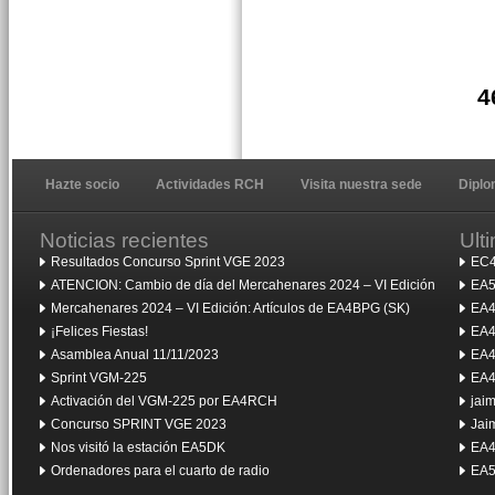
4
Hazte socio
Actividades RCH
Visita nuestra sede
Dipl
Noticias recientes
Ult
Resultados Concurso Sprint VGE 2023
EC4
ATENCION: Cambio de día del Mercahenares 2024 – VI Edición
EA5
Mercahenares 2024 – VI Edición: Artículos de EA4BPG (SK)
EA4
¡Felices Fiestas!
EA4
Asamblea Anual 11/11/2023
EA4
Sprint VGM-225
EA4
Activación del VGM-225 por EA4RCH
jai
Concurso SPRINT VGE 2023
Jai
Nos visitó la estación EA5DK
EA4
Ordenadores para el cuarto de radio
EA5