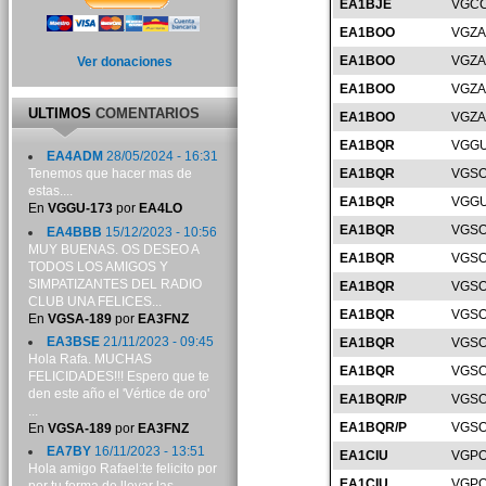
EA1BJE
VGCC
EA1BOO
VGZA
EA1BOO
VGZA
Ver donaciones
EA1BOO
VGZA
ULTIMOS
COMENTARIOS
EA1BOO
VGZA
EA1BQR
VGGU
EA4ADM
28/05/2024 - 16:31
EA1BQR
VGSO
Tenemos que hacer mas de
estas....
EA1BQR
VGGU
En
VGGU-173
por
EA4LO
EA1BQR
VGSO
EA4BBB
15/12/2023 - 10:56
MUY BUENAS. OS DESEO A
EA1BQR
VGSO
TODOS LOS AMIGOS Y
SIMPATIZANTES DEL RADIO
EA1BQR
VGSO
CLUB UNA FELICES...
EA1BQR
VGSO
En
VGSA-189
por
EA3FNZ
EA3BSE
21/11/2023 - 09:45
EA1BQR
VGSO
Hola Rafa. MUCHAS
EA1BQR
VGSO
FELICIDADES!!! Espero que te
den este año el 'Vértice de oro'
EA1BQR/P
VGSO
...
EA1BQR/P
VGSO
En
VGSA-189
por
EA3FNZ
EA7BY
16/11/2023 - 13:51
EA1CIU
VGPO
Hola amigo Rafael:te felicito por
EA1CIU
VGPO