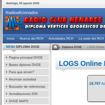
domingo, 09 agosto 2026
Radioaficionados
Inicio
Acerca del RCH
Actividades RCH
La sede del RCH
MENU
DIPLOMA DVGE
Diploma DVGE
LOGS Online
Pagina principal DVGE
LOGS Online
Bases diploma DVGE
Para que sirven?
Anunciar actividad
18.797
Ac
Buscador de referencias
Acreditaciones IGN
DVGE MAPS