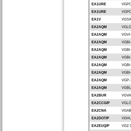
EA1URE
VGPO
EA1URE
VGPO
EA1V
VGSA
EA2AQM
VGLO
EA2AQM
VGVI
EA2AQM
VGBI
EA2AQM
VGBI
EA2AQM
VGBI
EA2AQM
VGBI
EA2AQM
VGBI
EA2AQM
VGP-
EA2AQM
VGBU
EA2BUR
VGVA
EA2CCG/P
VGLO
EA2CNA
VGAB
EA2DOT/P
VGHU
EA2EUQ/P
VGZ-