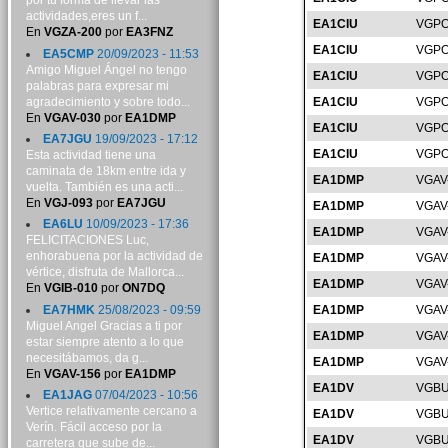
por tu forma de llevar las
actividades,eres un f...
EA1CIU
VGPO
En
VGZA-200
por
EA3FNZ
EA1CIU
VGPO
EA5CMP
20/09/2023 - 11:53
Amigo Miguel Ángel no tengo
EA1CIU
VGPO
palabras para expresar mi
agradecimiento y sobre todo...
EA1CIU
VGPO
En
VGAV-030
por
EA1DMP
EA1CIU
VGPO
EA7JGU
19/09/2023 - 17:12
EA1CIU
VGPO
Esta actividad tiene una
caminata de 18km entre ida y
EA1DMP
VGAV
vuelta. También es una acti...
En
VGJ-093
por
EA7JGU
EA1DMP
VGAV
EA6LU
10/09/2023 - 17:36
EA1DMP
VGAV
FELICITACIONES Luc,
enhorabuena por la actividad de
EA1DMP
VGAV
vértice, disfruta de Mallorca...
EA1DMP
VGAV
En
VGIB-010
por
ON7DQ
EA7HMK
25/08/2023 - 09:59
EA1DMP
VGAV
Miguel Angel Gracias a ti por
EA1DMP
VGAV
estar siempre atento a lo que
necesitábamos, da g...
EA1DMP
VGAV
En
VGAV-156
por
EA1DMP
EA1DV
VGBU
EA1JAG
07/04/2023 - 10:56
Vertice relativamente cercano a
EA1DV
VGBU
Verín. Fácil acceso por la
EA1DV
VGBU
carretera que sube de...