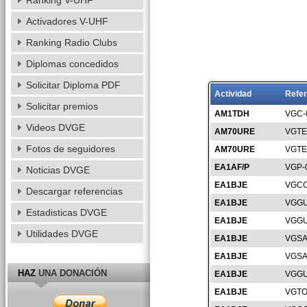
Ranking V-UHF
Activadores V-UHF
Ranking Radio Clubs
Diplomas concedidos
Solicitar Diploma PDF
Actividad
Refer
Solicitar premios
AM1TDH
VGC-
Videos DVGE
AM70URE
VGTE
Fotos de seguidores
AM70URE
VGTE
EA1AF/P
VGP-
Noticias DVGE
EA1BJE
VGCC
Descargar referencias
EA1BJE
VGGU
Estadisticas DVGE
EA1BJE
VGGU
Utilidades DVGE
EA1BJE
VGSA
EA1BJE
VGSA
HAZ
UNA DONACIÓN
EA1BJE
VGGU
EA1BJE
VGTO