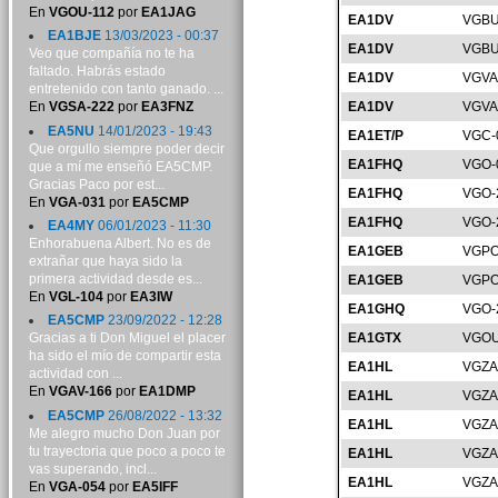
En
VGOU-112
por
EA1JAG
EA1DV
VGBU
EA1BJE
13/03/2023 - 00:37
EA1DV
VGBU
Veo que compañía no te ha
faltado. Habrás estado
EA1DV
VGVA
entretenido con tanto ganado. ...
EA1DV
VGVA
En
VGSA-222
por
EA3FNZ
EA5NU
14/01/2023 - 19:43
EA1ET/P
VGC-
Que orgullo siempre poder decir
EA1FHQ
VGO-
que a mí me enseñó EA5CMP.
Gracias Paco por est...
EA1FHQ
VGO-
En
VGA-031
por
EA5CMP
EA1FHQ
VGO-
EA4MY
06/01/2023 - 11:30
Enhorabuena Albert. No es de
EA1GEB
VGPO
extrañar que haya sido la
primera actividad desde es...
EA1GEB
VGPO
En
VGL-104
por
EA3IW
EA1GHQ
VGO-
EA5CMP
23/09/2022 - 12:28
EA1GTX
VGOU
Gracias a ti Don Miguel el placer
ha sido el mío de compartir esta
EA1HL
VGZA
actividad con ...
En
VGAV-166
por
EA1DMP
EA1HL
VGZA
EA5CMP
26/08/2022 - 13:32
EA1HL
VGZA
Me alegro mucho Don Juan por
tu trayectoria que poco a poco te
EA1HL
VGZA
vas superando, incl...
EA1HL
VGZA
En
VGA-054
por
EA5IFF