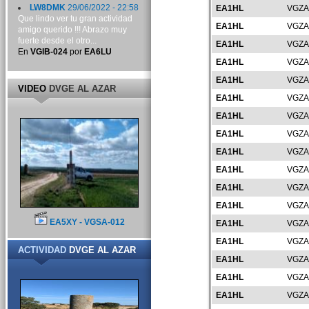
LW8DMK
29/06/2022 - 22:58
EA1HL
VGZA
Que lindo ver tu gran actividad
EA1HL
VGZA
amigo querido !!! Abrazo muy
fuerte desde el otro...
EA1HL
VGZA
En
VGIB-024
por
EA6LU
EA1HL
VGZA
EA1HL
VGZA
VIDEO
DVGE AL AZAR
EA1HL
VGZA
EA1HL
VGZA
EA1HL
VGZA
EA1HL
VGZA
EA1HL
VGZA
EA1HL
VGZA
EA1HL
VGZA
EA5XY - VGSA-012
EA1HL
VGZA
EA1HL
VGZA
ACTIVIDAD
DVGE AL AZAR
EA1HL
VGZA
EA1HL
VGZA
EA1HL
VGZA