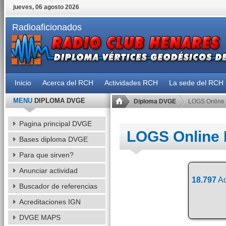
jueves, 06 agosto 2026
Radioaficionados
Inicio
Acerca del RCH
Actividades RCH
La sede del RCH
MENU
DIPLOMA DVGE
Diploma DVGE
LOGS Online
Pagina principal DVGE
LOGS Online
Bases diploma DVGE
Para que sirven?
Anunciar actividad
18.797
Ac
Buscador de referencias
Acreditaciones IGN
DVGE MAPS