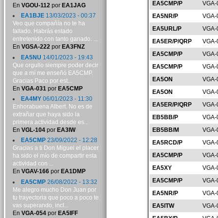
EA5CMP/P
VGA-
En
VGOU-112
por
EA1JAG
EA1BJE
13/03/2023 - 00:37
EA5NR/P
VGA-
Veo que compañía no te ha
EA5URL/P
VGA-
faltado. Habrás estado
entretenido con tanto ganado. ...
EA5ER/P/QRP
VGA-
En
VGSA-222
por
EA3FNZ
EA5CMP/P
VGA-
EA5NU
14/01/2023 - 19:43
Que orgullo siempre poder decir
EA5CMP/P
VGA-
que a mí me enseñó EA5CMP.
EA5ON
VGA-
Gracias Paco por est...
En
VGA-031
por
EA5CMP
EA5ON
VGA-
EA4MY
06/01/2023 - 11:30
EA5ER/P/QRP
VGA-
Enhorabuena Albert. No es de
extrañar que haya sido la
EB5BB/P
VGA-
primera actividad desde es...
En
VGL-104
por
EA3IW
EB5BB/M
VGA-
EA5CMP
23/09/2022 - 12:28
EA5RCD/P
VGA-
Gracias a ti Don Miguel el placer
EA5CMP/P
VGA-
ha sido el mío de compartir esta
actividad con ...
EA5XY
VGA-
En
VGAV-166
por
EA1DMP
EA5CMP/P
VGA-
EA5CMP
26/08/2022 - 13:32
Me alegro mucho Don Juan por
EA5NR/P
VGA-
tu trayectoria que poco a poco te
vas superando, incl...
EA5ITW
VGA-
En
VGA-054
por
EA5IFF