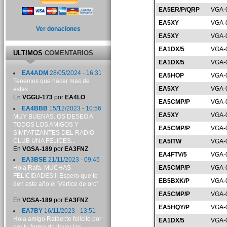
EA5ER/P/QRP
VGA-
EA5XY
VGA-
Ver donaciones
EA5XY
VGA-
EA1DX/5
VGA-
ULTIMOS
COMENTARIOS
EA1DX/5
VGA-
EA4ADM
28/05/2024 - 16:31
EA5HOP
VGA-
Tenemos que hacer mas de
EA5XY
VGA-
estas....
En
VGGU-173
por
EA4LO
EA5CMP/P
VGA-
EA4BBB
15/12/2023 - 10:56
EA5XY
VGA-
MUY BUENAS. OS DESEO A
TODOS LOS AMIGOS Y
EA5CMP/P
VGA-
SIMPATIZANTES DEL RADIO
CLUB UNA FELICES...
EA5ITW
VGA-
En
VGSA-189
por
EA3FNZ
EA4FTV/5
VGA-
EA3BSE
21/11/2023 - 09:45
Hola Rafa. MUCHAS
EA5CMP/P
VGA-
FELICIDADES!!! Espero que te
EB5BXK/P
VGA-
den este año el 'Vértice de oro'
...
EA5CMP/P
VGA-
En
VGSA-189
por
EA3FNZ
EA5HQY/P
VGA-
EA7BY
16/11/2023 - 13:51
Hola amigo Rafael:te felicito por
EA1DX/5
VGA-