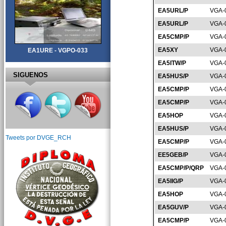
EA5URL/P
VGA-
EA5URL/P
VGA-
EA5CMP/P
VGA-
EA5XY
VGA-
EA1URE - VGPO-033
EA5ITW/P
VGA-
SIGUENOS
EA5HUS/P
VGA-
EA5CMP/P
VGA-
EA5CMP/P
VGA-
EA5HOP
VGA-
EA5HUS/P
VGA-
Tweets por DVGE_RCH
EA5CMP/P
VGA-
EE5GEB/P
VGA-
EA5CMP/P/QRP
VGA-
EA5IIG/P
VGA-
EA5HOP
VGA-
EA5GUV/P
VGA-
EA5CMP/P
VGA-