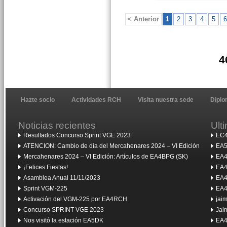
< Anterior
1
2
3
4
5
6
4
Hazte socio
Actividades RCH
Visita nuestra sede
Dipl
Noticias recientes
Ult
Resultados Concurso Sprint VGE 2023
EC4
ATENCION: Cambio de día del Mercahenares 2024 – VI Edición
EA5
Mercahenares 2024 – VI Edición: Artículos de EA4BPG (SK)
EA4
¡Felices Fiestas!
EA4
Asamblea Anual 11/11/2023
EA4
Sprint VGM-225
EA4
Activación del VGM-225 por EA4RCH
jai
Concurso SPRINT VGE 2023
Jai
Nos visitó la estación EA5DK
EA4