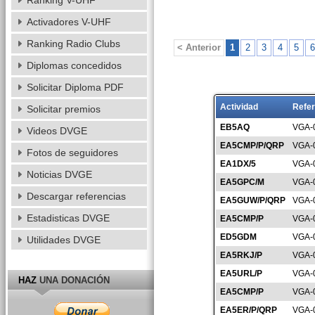
Ranking V-UHF
Activadores V-UHF
Ranking Radio Clubs
< Anterior
1
2
3
4
5
6
Diplomas concedidos
Solicitar Diploma PDF
Actividad
Refer
Solicitar premios
EB5AQ
VGA-
Videos DVGE
EA5CMP/P/QRP
VGA-
Fotos de seguidores
EA1DX/5
VGA-
Noticias DVGE
EA5GPC/M
VGA-
Descargar referencias
EA5GUW/P/QRP
VGA-
Estadisticas DVGE
EA5CMP/P
VGA-
ED5GDM
VGA-
Utilidades DVGE
EA5RKJ/P
VGA-
EA5URL/P
VGA-
HAZ
UNA DONACIÓN
EA5CMP/P
VGA-
EA5ER/P/QRP
VGA-