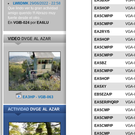
EA5BX/P
VGA-
LW8DMK
29/06/2022 - 22:58
Que lindo ver tu gran actividad
EA5HOP
VGA-
amigo querido !!! Abrazo muy
EA5CMP/P
VGA-
fuerte desde el otro...
En
VGIB-024
por
EA6LU
EA5CMP/P
VGA-
EA2RY/5
VGA-
VIDEO
DVGE AL AZAR
EA5HOP
VGA-
EA5CMP/P
VGA-
EA5CMP/P
VGA-
EA5BZ
VGA-
EA5CMP/P
VGA-
EA5HOP
VGA-
EA5XY
VGA-
EB5EZA/P
VGA-
EA3HP - VGB-063
EA5ER/P/QRP
VGA-
ACTIVIDAD
DVGE AL AZAR
EA5CMP
VGA-
EA5CMP/P
VGA-
EA5CMP/P
VGA-
EA5CMP
VGA-