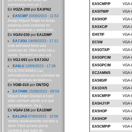
por tu forma de llevar las
EA5CMP/P
VGA-
actividades,eres un f...
En
VGZA-200
por
EA3FNZ
EA5ITW/P
VGA-
EA5CMP
20/09/2023 - 11:53
EA5HOP
VGA-
Amigo Miguel Ángel no tengo
palabras para expresar mi
EA5XC/P
VGA-
agradecimiento y sobre todo...
EH5TIF
VGA-
En
VGAV-030
por
EA1DMP
EA7JGU
19/09/2023 - 17:12
EC5W
VGA-
Esta actividad tiene una
EA5GTX/P
VGA-
caminata de 18km entre ida y
vuelta. También es una acti...
EA5GPC/M
VGA-
En
VGJ-093
por
EA7JGU
EA5GPC/M
VGA-
EA6LU
10/09/2023 - 17:36
FELICITACIONES Luc,
EC2AMN/5
VGA-
enhorabuena por la actividad de
vértice, disfruta de Mallorca...
EA5IIG/P
VGA-
En
VGIB-010
por
ON7DQ
EA1DX/5
VGA-
EA7HMK
25/08/2023 - 09:59
EA5CMP/P
VGA-
Miguel Angel Gracias a ti por
estar siempre atento a lo que
EA5HJY/P
VGA-
necesitábamos, da g...
En
VGAV-156
por
EA1DMP
EA5HOP
VGA-
EA1JAG
07/04/2023 - 10:56
EA5HOP
VGA-
Vertice relativamente cercano a
Verín. Fácil acceso por la
EA5CMP/P
VGA-
carretera que sube de...