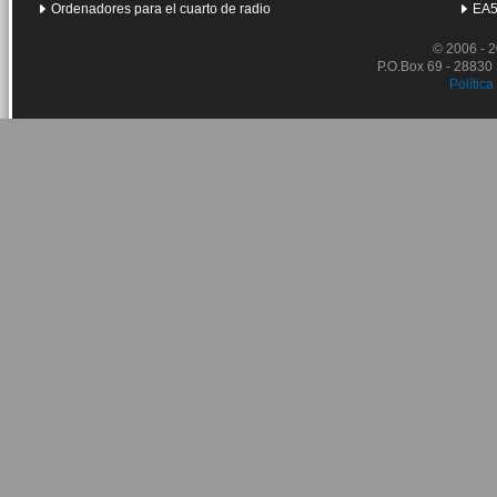
Ordenadores para el cuarto de radio
EA5
© 2006 - 
P.O.Box 69 - 28830
Política