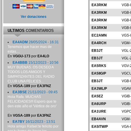
EA3RKM
VGB-
EA3RKM
VGB-
Ver donaciones
EA3RKM
VGB-
EA3RKM
VGB-
ULTIMOS
COMENTARIOS
EC2AMN
VGS-
EA4ADM
28/05/2024 - 16:31
EA4RCH
VGM-
Tenemos que hacer mas de
EB3JT
VGL-
estas....
En
VGGU-173
por
EA4LO
EB3JT
VGL-
EA4BBB
15/12/2023 - 10:56
EA5RKS
VGV-
MUY BUENAS. OS DESEO A
TODOS LOS AMIGOS Y
EA5IIG/P
VGCU
SIMPATIZANTES DEL RADIO
EB3JT
VGB-
CLUB UNA FELICES...
En
VGSA-189
por
EA3FNZ
EA3WL/P
VGAV
EA3BSE
21/11/2023 - 09:45
EA5EZ
VGIB
Hola Rafa. MUCHAS
FELICIDADES!!! Espero que te
EA6URP
VGIB
den este año el 'Vértice de oro'
...
EA1URE
VGPO
En
VGSA-189
por
EA3FNZ
EB4AVN
VGM-
EA7BY
16/11/2023 - 13:51
Hola amigo Rafael:te felicito por
EA5ITW/P
VGA-