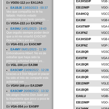
EA3HSD/P
VGB-
En
VGOU-112
por
EA1JAG
EB1DM/P
VGO-
EA1BJE
13/03/2023 - 00:37
Veo que compañía no te ha
EA4HCQ
VGCC
faltado. Habrás estado
entretenido con tanto ganado. ...
EA3IW
VGB-
En
VGSA-222
por
EA3FNZ
EA5ITW/P
VGA-
EA5NU
14/01/2023 - 19:43
Que orgullo siempre poder decir
EA3FNZ
VGCC
que a mí me enseñó EA5CMP.
EA3HSD/P
VGB-
Gracias Paco por est...
En
VGA-031
por
EA5CMP
EA3FNZ
VGP-
EA4MY
06/01/2023 - 11:30
EA1BQR
VGSO
Enhorabuena Albert. No es de
extrañar que haya sido la
EA5ITW
VGA-
primera actividad desde es...
EA1BQR
VGSO
En
VGL-104
por
EA3IW
EA5CMP
23/09/2022 - 12:28
EA1BQR
VGGU
Gracias a ti Don Miguel el placer
EA1BQR
VGSO
ha sido el mío de compartir esta
actividad con ...
EB1DM/P
VGLE
En
VGAV-166
por
EA1DMP
EA1BQR
VGSO
EA5CMP
26/08/2022 - 13:32
Me alegro mucho Don Juan por
EA6LU
VGIB
tu trayectoria que poco a poco te
EB1DM/P
VGO-
vas superando, incl...
En
VGA-054
por
EA5IFF
EA7HMK
VGBA