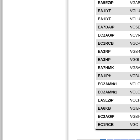
EA5EZ/P
VGAB
EA1IYF
VGLU
EA1IYF
VGLU
EA7DA/P
VGSE
EC2AG/P
VGVI
EC1RCB
VGC-
EA3RP
VGB-
EA3HP
VGGI
EA7HMK
VGSA
EA1IPH
VGBU
EC2AMN/1
VGLO
EC2AMN/1
VGLO
EA5EZ/P
VGCR
EA6KB
VGIB
EC2AG/P
VGBI
EC1RCB
VGC-