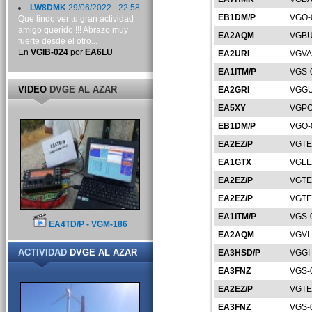
LW8DMK
29/06/2022 - 22:58
EB1DM/P
VGO-
Que lindo ver tu gran actividad
amigo querido !!! Abrazo muy
EA2AQM
VGBU
fuerte desde el otro...
En
VGIB-024
por
EA6LU
EA2URI
VGVA
EA1ITM/P
VGS-
VIDEO
DVGE AL AZAR
EA2GRI
VGGU
EA5XY
VGPO
EB1DM/P
VGO-
EA2EZ/P
VGTE
EA1GTX
VGLE
EA2EZ/P
VGTE
EA2EZ/P
VGTE
EA1ITM/P
VGS-
EA4TD/P - VGM-186
EA2AQM
VGVI
ACTIVIDAD
DVGE AL AZAR
EA3HSD/P
VGGI
EA3FNZ
VGS-
EA2EZ/P
VGTE
EA3FNZ
VGS-