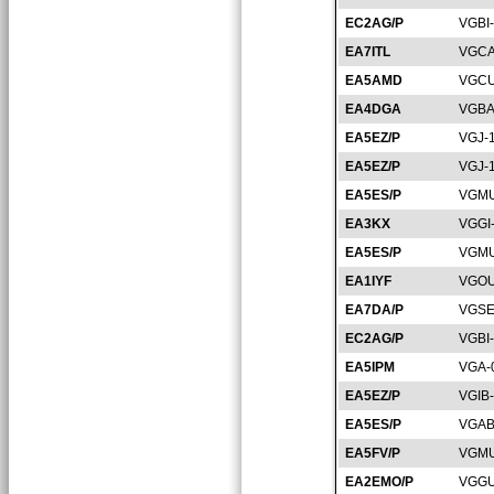
EC2AG/P
VGBI
EA7ITL
VGCA
EA5AMD
VGCU
EA4DGA
VGBA
EA5EZ/P
VGJ-
EA5EZ/P
VGJ-
EA5ES/P
VGMU
EA3KX
VGGI
EA5ES/P
VGMU
EA1IYF
VGOU
EA7DA/P
VGSE
EC2AG/P
VGBI
EA5IPM
VGA-
EA5EZ/P
VGIB
EA5ES/P
VGAB
EA5FV/P
VGMU
EA2EMO/P
VGGU