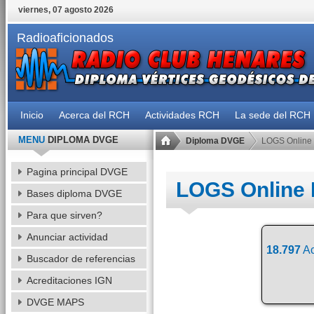
viernes, 07 agosto 2026
Radioaficionados
Inicio
Acerca del RCH
Actividades RCH
La sede del RCH
MENU
DIPLOMA DVGE
Diploma DVGE
LOGS Online
Pagina principal DVGE
LOGS Online
Bases diploma DVGE
Para que sirven?
Anunciar actividad
18.797
Ac
Buscador de referencias
Acreditaciones IGN
DVGE MAPS