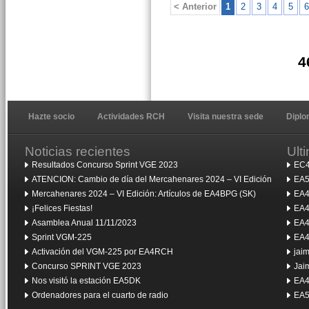
< Anterior
1
2
3
4
5
6
4
Hazte socio
Actividades RCH
Visita nuestra sede
Dipl
Noticias recientes
Ult
Resultados Concurso Sprint VGE 2023
EC4
ATENCION: Cambio de día del Mercahenares 2024 – VI Edición
EA5
Mercahenares 2024 – VI Edición: Artículos de EA4BPG (SK)
EA4
¡Felices Fiestas!
EA4
Asamblea Anual 11/11/2023
EA4
Sprint VGM-225
EA4
Activación del VGM-225 por EA4RCH
jai
Concurso SPRINT VGE 2023
Jai
Nos visitó la estación EA5DK
EA4
Ordenadores para el cuarto de radio
EA5