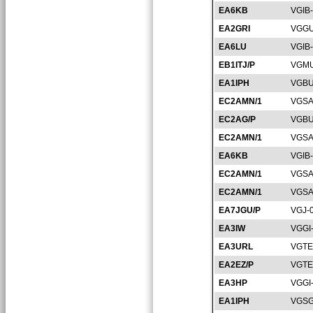
EA6KB
VGIB
EA2GRI
VGGU
EA6LU
VGIB
EB1ITJ/P
VGMU
EA1IPH
VGBU
EC2AMN/1
VGSA
EC2AG/P
VGBU
EC2AMN/1
VGSA
EA6KB
VGIB
EC2AMN/1
VGSA
EC2AMN/1
VGSA
EA7JGU/P
VGJ-
EA3IW
VGGI
EA3URL
VGTE
EA2EZ/P
VGTE
EA3HP
VGGI
EA1IPH
VGSG