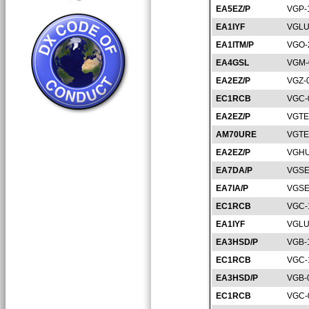
EA5EZ/P
VGP-
EA1IYF
VGLU
EA1ITM/P
VGO-
EA4GSL
VGM-
EA2EZ/P
VGZ-
EC1RCB
VGC-
EA2EZ/P
VGTE
AM70URE
VGTE
EA2EZ/P
VGHU
EA7DA/P
VGSE
EA7IA/P
VGSE
EC1RCB
VGC-
EA1IYF
VGLU
EA3HSD/P
VGB-
EC1RCB
VGC-
EA3HSD/P
VGB-
EC1RCB
VGC-