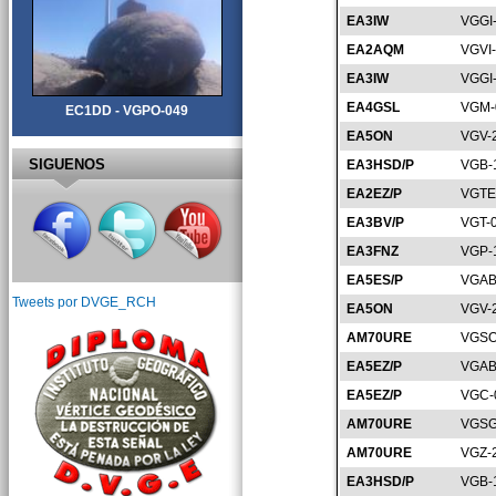
EA3IW
VGGI
EA2AQM
VGVI
EA3IW
VGGI
EA4GSL
VGM-
EC1DD - VGPO-049
EA5ON
VGV-
SIGUENOS
EA3HSD/P
VGB-
EA2EZ/P
VGTE
EA3BV/P
VGT-
EA3FNZ
VGP-
EA5ES/P
VGAB
Tweets por DVGE_RCH
EA5ON
VGV-
AM70URE
VGSO
EA5EZ/P
VGAB
EA5EZ/P
VGC-
AM70URE
VGSG
AM70URE
VGZ-
EA3HSD/P
VGB-