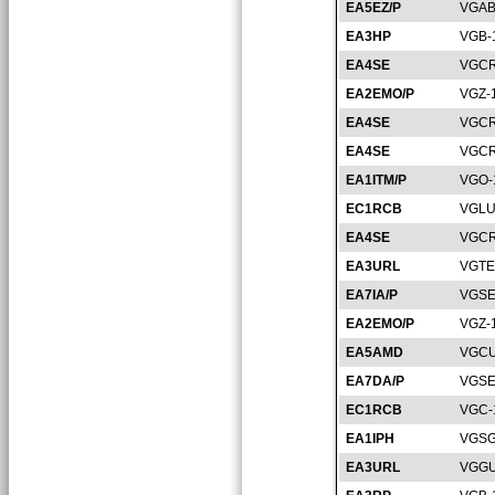
EA5EZ/P
VGAB
EA3HP
VGB-
EA4SE
VGCR
EA2EMO/P
VGZ-
EA4SE
VGCR
EA4SE
VGCR
EA1ITM/P
VGO-
EC1RCB
VGLU
EA4SE
VGCR
EA3URL
VGTE
EA7IA/P
VGSE
EA2EMO/P
VGZ-
EA5AMD
VGCU
EA7DA/P
VGSE
EC1RCB
VGC-
EA1IPH
VGSG
EA3URL
VGGU