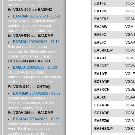
por tu forma de llevar las
EB1FE
VGO-
actividades,eres un f...
En
VGZA-200
por
EA3FNZ
EA1OK
VGO-
EA5CMP
20/09/2023 - 11:53
EA3FNZ
VGAL
Amigo Miguel Ángel no tengo
palabras para expresar mi
EA4AW
VGM-
agradecimiento y sobre todo...
EA5IIC
VGA-
En
VGAV-030
por
EA1DMP
EA7JGU
19/09/2023 - 17:12
EA5IIC
VGA-
Esta actividad tiene una
EA5RKE/P
VGV-
caminata de 18km entre ida y
vuelta. También es una acti...
EA7RX
VGM-
En
VGJ-093
por
EA7JGU
EB2CZF
VGVA
EA6LU
10/09/2023 - 17:36
FELICITACIONES Luc,
EA1IYF
VGLE
enhorabuena por la actividad de
EC7AT/P
VGAL
vértice, disfruta de Mallorca...
En
VGIB-010
por
ON7DQ
EA7KCN
VGSE
EA7HMK
25/08/2023 - 09:59
EA5XC
VGA-
Miguel Angel Gracias a ti por
estar siempre atento a lo que
EC7AT/P
VGAL
necesitábamos, da g...
En
VGAV-156
por
EA1DMP
EC7AT/P
VGAL
EA1JAG
07/04/2023 - 10:56
EA5EZ/6
VGIB
Vertice relativamente cercano a
Verín. Fácil acceso por la
EA3HSD/P
VGB-
carretera que sube de...