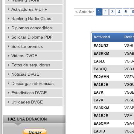
Ranking V-UHF
Activadores V-UHF
< Anterior
1
2
3
4
5
6
Ranking Radio Clubs
Diplomas concedidos
Solicitar Diploma PDF
Actividad
Refer
EA2URZ
VGHU
Solicitar premios
EA3RKM
VGAB
Videos DVGE
EA6LU
VGIB
Fotos de seguidores
EA3IJQ
VGB-
Noticias DVGE
EC2AMN
VGZA
Descargar referencias
EA1BJE
VGGU
Estadisticas DVGE
EA7K
VGSE
EA7K
VGSE
Utilidades DVGE
EA3RKM
VGAB
EA1BJE
VGM-
HAZ
UNA DONACIÓN
EA5CMP
VGA-
EA3TJ
VGL-