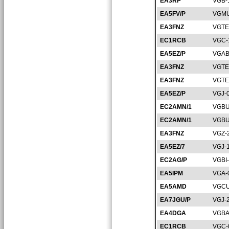
EA3RP
VGB-
EA5FV/P
VGMU
EA3FNZ
VGTE
EC1RCB
VGC-
EA5EZ/P
VGAB
EA3FNZ
VGTE
EA3FNZ
VGTE
EA5EZ/P
VGJ-
EC2AMN/1
VGBU
EC2AMN/1
VGBU
EA3FNZ
VGZ-
EA5EZ/7
VGJ-
EC2AG/P
VGBI
EA5IPM
VGA-
EA5AMD
VGCU
EA7JGU/P
VGJ-
EA4DGA
VGBA
EC1RCB
VGC-