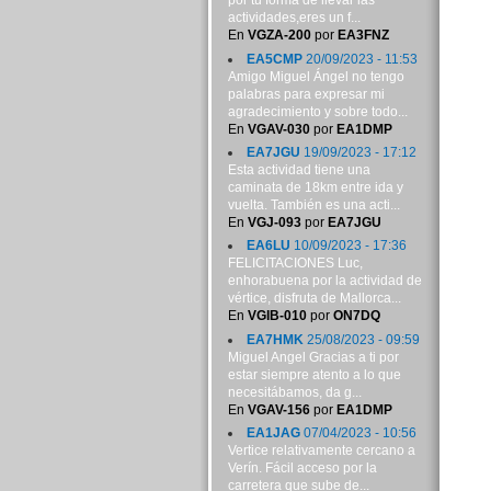
por tu forma de llevar las
actividades,eres un f...
En
VGZA-200
por
EA3FNZ
EA5CMP
20/09/2023 - 11:53
Amigo Miguel Ángel no tengo
palabras para expresar mi
agradecimiento y sobre todo...
En
VGAV-030
por
EA1DMP
EA7JGU
19/09/2023 - 17:12
Esta actividad tiene una
caminata de 18km entre ida y
vuelta. También es una acti...
En
VGJ-093
por
EA7JGU
EA6LU
10/09/2023 - 17:36
FELICITACIONES Luc,
enhorabuena por la actividad de
vértice, disfruta de Mallorca...
En
VGIB-010
por
ON7DQ
EA7HMK
25/08/2023 - 09:59
Miguel Angel Gracias a ti por
estar siempre atento a lo que
necesitábamos, da g...
En
VGAV-156
por
EA1DMP
EA1JAG
07/04/2023 - 10:56
Vertice relativamente cercano a
Verín. Fácil acceso por la
carretera que sube de...