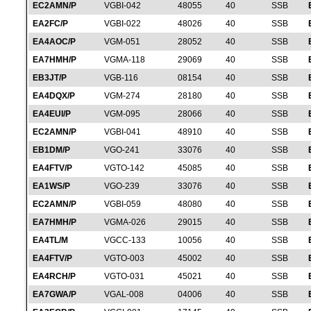
EC2AMN/P
VGBI-042
48055
40
SSB
EA2FC/P
VGBI-022
48026
40
SSB
EA4AOC/P
VGM-051
28052
40
SSB
EA7HMH/P
VGMA-118
29069
40
SSB
EB3JT/P
VGB-116
08154
40
SSB
EA4DQX/P
VGM-274
28180
40
SSB
EA4EUI/P
VGM-095
28066
40
SSB
EC2AMN/P
VGBI-041
48910
40
SSB
EB1DM/P
VGO-241
33076
40
SSB
EA4FTV/P
VGTO-142
45085
40
SSB
EA1WS/P
VGO-239
33076
40
SSB
EC2AMN/P
VGBI-059
48080
40
SSB
EA7HMH/P
VGMA-026
29015
40
SSB
EA4TL/M
VGCC-133
10056
40
SSB
EA4FTV/P
VGTO-003
45002
40
SSB
EA4RCH/P
VGTO-031
45021
40
SSB
EA7GWA/P
VGAL-008
04006
40
SSB