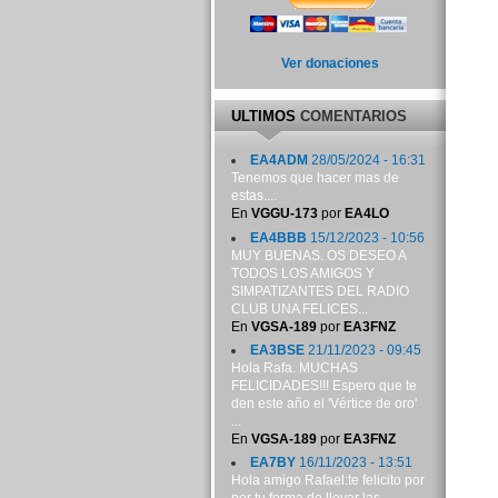
Ver donaciones
ULTIMOS
COMENTARIOS
EA4ADM
28/05/2024 - 16:31
Tenemos que hacer mas de
estas....
En
VGGU-173
por
EA4LO
EA4BBB
15/12/2023 - 10:56
MUY BUENAS. OS DESEO A
TODOS LOS AMIGOS Y
SIMPATIZANTES DEL RADIO
CLUB UNA FELICES...
En
VGSA-189
por
EA3FNZ
EA3BSE
21/11/2023 - 09:45
Hola Rafa. MUCHAS
FELICIDADES!!! Espero que te
den este año el 'Vértice de oro'
...
En
VGSA-189
por
EA3FNZ
EA7BY
16/11/2023 - 13:51
Hola amigo Rafael:te felicito por