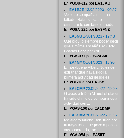
En
VGOU-112
por
EA1JAG
EA1BJE
13/03/2023 - 00:37
Veo que compañía no te ha
faltado. Habrás estado
entretenido con tanto ganado. ...
En
VGSA-222
por
EA3FNZ
EA5NU
14/01/2023 - 19:43
Que orgullo siempre poder decir
que a mí me enseñó EA5CMP.
Gracias Paco por est...
En
VGA-031
por
EA5CMP
EA4MY
06/01/2023 - 11:30
Enhorabuena Albert. No es de
extrañar que haya sido la
primera actividad desde es...
En
VGL-104
por
EA3IW
EA5CMP
23/09/2022 - 12:28
Gracias a ti Don Miguel el placer
ha sido el mío de compartir esta
actividad con ...
En
VGAV-166
por
EA1DMP
EA5CMP
26/08/2022 - 13:32
Me alegro mucho Don Juan por
tu trayectoria que poco a poco te
vas superando, incl...
En
VGA-054
por
EA5IFF