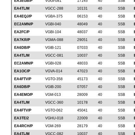
EA3EGB/P
VGGI-081
17145
40
SSB
EA4TL/M
VGCC-288
10131
40
SSB
EA4EQJ/P
VGBA-375
06153
40
SSB
EC2AMN/P
VGBI-040
48049
40
SSB
EA2FC/P
VGBI-104
48037
40
SSB
EA7KR/P
VGMA-088
29051
40
SSB
EA6DB/P
VGIB-121
07033
40
SSB
EA4TL/M
VGCC-081
10037
40
SSB
EC2AMN/P
VGBI-028
48033
40
SSB
EA1OC/P
VGVA-014
47023
40
SSB
EA4FTV/P
VGTO-358
45173
40
SSB
EA6DB/P
VGIB-200
07057
40
SSB
EA4EMO/P
VGM-013
28009
40
SSB
EA4TL/M
VGCC-360
10178
40
SSB
EA4FTV/P
VGTO-062
45041
40
SSB
EA3TE/2
VGHU-018
22009
40
SSB
EA4RCH/P
VGM-269
28179
40
SSB
EA4TL/M
VGCC-082
10037
40
SSB