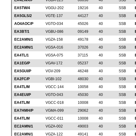
EA4EWX/P
VGBA-125
06036
40
SSB
EA5TW/4
VGGU-202
19216
40
SSB
EA5GLS/2
VGTE-137
44127
40
SSB
AO4AOC/P
VGTO-034
45026
40
SSB
EA3BT/1
VGBU-086
09149
40
SSB
EC2AMN/1
VGZA-158
49178
40
SSB
EC2AMN/1
VGSA-016
37026
40
SSB
EA4TL/1
VGSA-075
37115
40
SSB
EA1EG/P
VGAV-172
05237
40
SSB
EA5GUI/P
VGV-209
46248
40
SSB
EA2FC/P
VGBI-102
48030
40
SSB
EA4TL/M
VGCC-144
10058
40
SSB
EA4EUI/P
VGTO-043
45030
40
SSB
EA4TL/M
VGCC-018
10008
40
SSB
EA7HMH/P
VGMA-099
29062
40
SSB
EA4TL/M
VGCC-011
10008
40
SSB
EC2AMN/1
VGZA-002
49003
40
SSB
EC2AMN/1
VGZA-122
49141
40
SSB