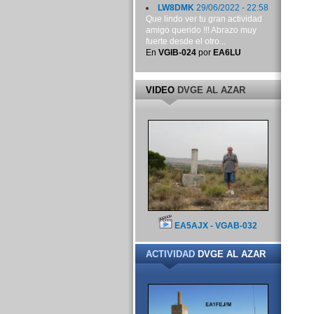
LW8DMK
29/06/2022 - 22:58
Que lindo ver tu gran actividad
amigo querido !!! Abrazo muy
fuerte desde el otro...
En
VGIB-024
por
EA6LU
VIDEO
DVGE AL AZAR
EA5AJX - VGAB-032
ACTIVIDAD
DVGE AL AZAR