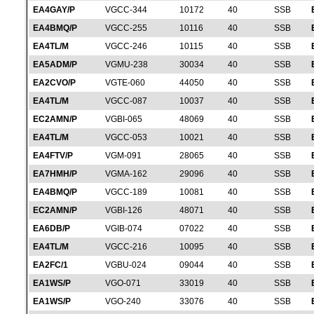
EA4GAY/P
VGCC-344
10172
40
SSB
EA4BMQ/P
VGCC-255
10116
40
SSB
EA4TL/M
VGCC-246
10115
40
SSB
EA5ADM/P
VGMU-238
30034
40
SSB
EA2CVO/P
VGTE-060
44050
40
SSB
EA4TL/M
VGCC-087
10037
40
SSB
EC2AMN/P
VGBI-065
48069
40
SSB
EA4TL/M
VGCC-053
10021
40
SSB
EA4FTV/P
VGM-091
28065
40
SSB
EA7HMH/P
VGMA-162
29096
40
SSB
EA4BMQ/P
VGCC-189
10081
40
SSB
EC2AMN/P
VGBI-126
48071
40
SSB
EA6DB/P
VGIB-074
07022
40
SSB
EA4TL/M
VGCC-216
10095
40
SSB
EA2FC/1
VGBU-024
09044
40
SSB
EA1WS/P
VGO-071
33019
40
SSB
EA1WS/P
VGO-240
33076
40
SSB