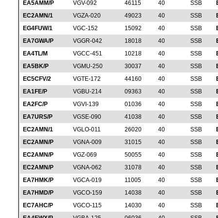
EA5AMM/P
VGV-092
46115
40
SSB
EC2AMN/1
VGZA-020
49023
40
SSB
EG4FUW/1
VGC-152
15092
40
SSB
EA7GWA/P
VGGR-042
18018
40
SSB
EA4TL/M
VGCC-451
10218
40
SSB
EA5BK/P
VGMU-250
30037
40
SSB
EC5CFV/2
VGTE-172
44160
40
SSB
EA1FE/P
VGBU-214
09363
40
SSB
EA2FC/P
VGVI-139
01036
40
SSB
EA7URS/P
VGSE-090
41038
40
SSB
EC2AMN/1
VGLO-011
26020
40
SSB
EC2AMN/P
VGNA-009
31015
40
SSB
EC2AMN/P
VGZ-069
50055
40
SSB
EC2AMN/P
VGNA-062
31078
40
SSB
EA7HMK/P
VGCA-019
11005
40
SSB
EA7HMD/P
VGCO-159
14038
40
SSB
EC7AHC/P
VGCO-115
14030
40
SSB