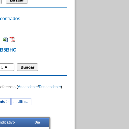
ontrados
n:
 EB5BHC
Referencia (
Ascendente
/
Descendente
)
nte >
… Ultima |
Indicativo
Día