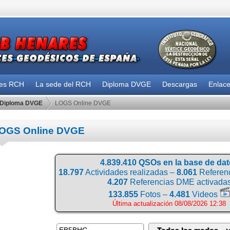
des RCH
La sede del RCH
Diploma DVGE
Descargas
Enlac
Diploma DVGE
LOGS Online DVGE
OGS Online DVGE
4.839.410 QSOs en la base de da
18.797
Actividades realizadas –
8.061
Referenc
4.207
Referencias DME activada
133.855
Fotos –
4.481
Videos
Última actualización 08/08/2026 12:38