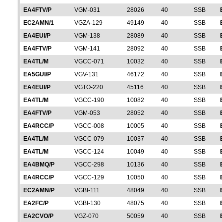
EA4FTV/P
VGM-031
28026
40
SSB
EC2AMN/1
VGZA-129
49149
40
SSB
EA4EUI/P
VGM-138
28089
40
SSB
EA4FTV/P
VGM-141
28092
40
SSB
EA4TL/M
VGCC-071
10032
40
SSB
EA5GUI/P
VGV-131
46172
40
SSB
EA4EUI/P
VGTO-220
45116
40
SSB
EA4TL/M
VGCC-190
10082
40
SSB
EA4FTV/P
VGM-053
28052
40
SSB
EA4RCC/P
VGCC-008
10005
40
SSB
EA4TL/M
VGCC-079
10037
40
SSB
EA4TL/M
VGCC-124
10049
40
SSB
EA4BMQ/P
VGCC-298
10136
40
SSB
EA4RCC/P
VGCC-129
10050
40
SSB
EC2AMN/P
VGBI-111
48049
40
SSB
EA2FC/P
VGBI-130
48075
40
SSB
EA2CVO/P
VGZ-070
50059
40
SSB