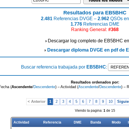
Resultados para EB5BHC
2.481
Referencias DVGE –
2.962
QSOs enc
1.776
Referencias DME
Ranking General:
#368
Descargar log completo de EB5BHC e
Descargar diploma DVGE en pdf de
Buscar referencia trabajada por
EB5BHC
:
Resultados ordenados por:
Fecha (
Ascendente
/
Descendente
) – Actividad (
Ascendente
/
Descendente
) – 
< Anterior
1
2
3
4
5
6
7
8
9
10
Siguie
Viendo la pagina:
1
de 15
Actividad
Referencia
DME
Banda
Modo