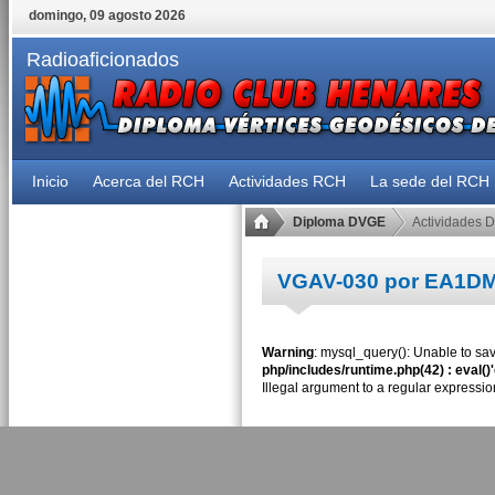
domingo, 09 agosto 2026
Radioaficionados
Inicio
Acerca del RCH
Actividades RCH
La sede del RCH
Diploma DVGE
Actividades 
VGAV-030 por EA1D
Warning
: mysql_query(): Unable to sav
php/includes/runtime.php(42) : eval()
Illegal argument to a regular expressio