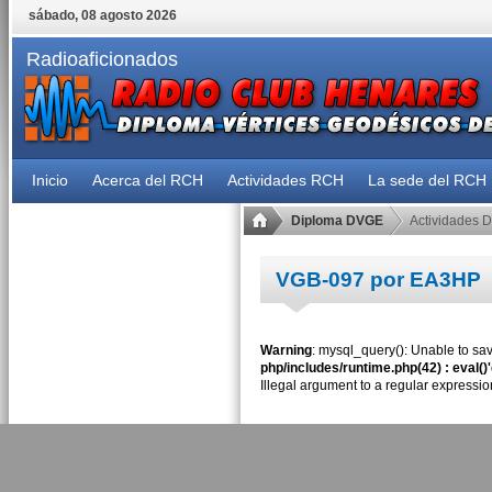
sábado, 08 agosto 2026
Radioaficionados
Inicio
Acerca del RCH
Actividades RCH
La sede del RCH
Diploma DVGE
Actividades 
VGB-097 por EA3HP
Warning
: mysql_query(): Unable to sav
php/includes/runtime.php(42) : eval()
Illegal argument to a regular expressio