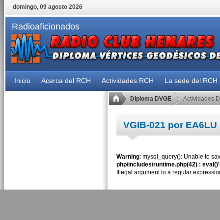
domingo, 09 agosto 2026
Radioaficionados
Inicio
Acerca del RCH
Actividades RCH
La sede del RCH
Diploma DVGE
Actividades 
VGIB-021 por EA6LU
Warning
: mysql_query(): Unable to sav
php/includes/runtime.php(42) : eval()
Illegal argument to a regular expressio