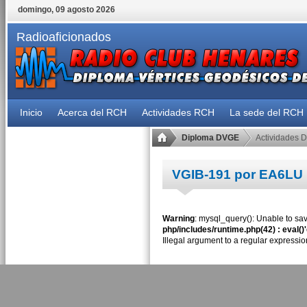
domingo, 09 agosto 2026
Radioaficionados
Inicio
Acerca del RCH
Actividades RCH
La sede del RCH
Diploma DVGE
Actividades 
VGIB-191 por EA6LU
Warning
: mysql_query(): Unable to sav
php/includes/runtime.php(42) : eval()
Illegal argument to a regular expressio