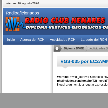
viernes, 07 agosto 2026
Radioaficionados
Inicio
Acerca del RCH
Actividades RCH
La sede del RCH
Diploma DVGE
Actividades 
VGS-035 por EC2AM
Warning
: mysql_query(): Unable to sav
php/includes/runtime.php(42) : eval()
Illegal argument to a regular expressio