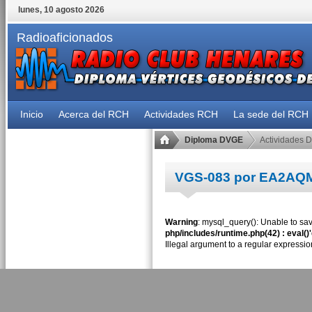
lunes, 10 agosto 2026
Radioaficionados
Inicio
Acerca del RCH
Actividades RCH
La sede del RCH
Diploma DVGE
Actividades 
VGS-083 por EA2AQ
Warning
: mysql_query(): Unable to sav
php/includes/runtime.php(42) : eval()
Illegal argument to a regular expressio