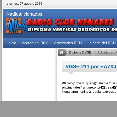
viernes, 07 agosto 2026
Radioaficionados
Inicio
Acerca del RCH
Actividades RCH
La sede del RCH
Diploma DVGE
Actividades 
VGSE-211 por EA7XJ
Warning
: mysql_query(): Unable to sav
php/includes/runtime.php(42) : eval()
Illegal argument to a regular expressio