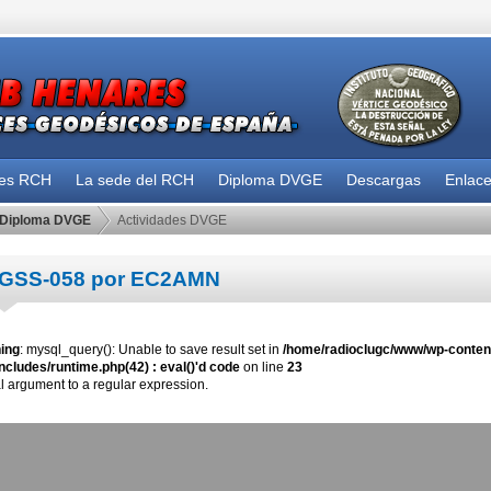
des RCH
La sede del RCH
Diploma DVGE
Descargas
Enlac
Diploma DVGE
Actividades DVGE
GSS-058 por EC2AMN
ing
: mysql_query(): Unable to save result set in
/home/radioclugc/www/wp-content
ncludes/runtime.php(42) : eval()'d code
on line
23
al argument to a regular expression.