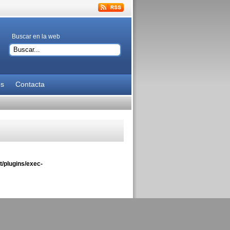
Buscar en la web
es
Contacta
/plugins/exec-