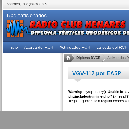
viernes, 07 agosto 2026
Radioaficionados
Inicio
Acerca del RCH
Actividades RCH
La sede del RCH
Diploma DVGE
Actividades 
VGV-117 por EA5P
Warning
: mysql_query(): Unable to sav
php/includes/runtime.php(42) : eval()
Illegal argument to a regular expressio